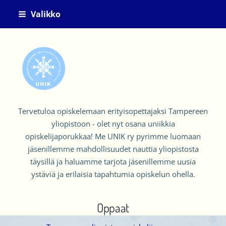
Siirry
Valikko
sivun
sisältöön
UNIK ry
Tervetuloa opiskelemaan erityisopettajaksi Tampereen
yliopistoon - olet nyt osana uniikkia
opiskelijaporukkaa! Me UNIK ry pyrimme luomaan
jäsenillemme mahdollisuudet nauttia yliopistosta
täysillä ja haluamme tarjota jäsenillemme uusia
ystäviä ja erilaisia tapahtumia opiskelun ohella.
Oppaat