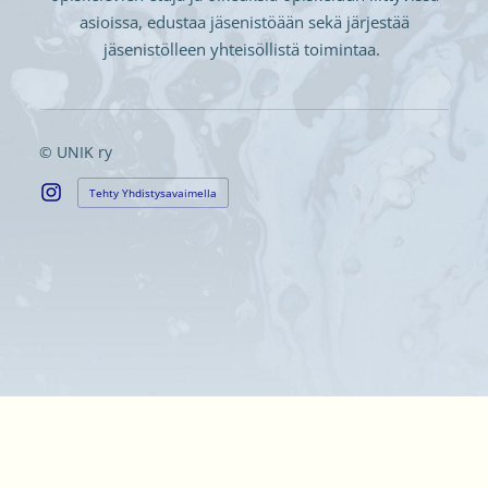
asioissa, edustaa jäsenistöään sekä järjestää
jäsenistölleen yhteisöllistä toimintaa.
©
UNIK ry
Tehty Yhdistysavaimella
Instagram